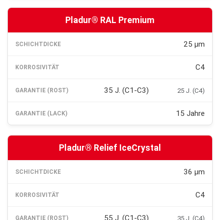
Pladur® RAL Premium
25 µm
C4
35 J. (C1-C3)
25 J. (C4)
15 Jahre
Pladur® Relief IceCrystal
36 µm
C4
55 J. (C1-C3)
35 J. (C4)