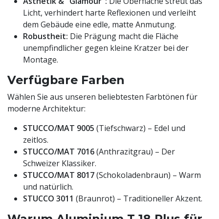
Ästhetik & "Glamour":
Die Oberfläche streut das
Licht, verhindert harte Reflexionen und verleiht
dem Gebäude eine edle, matte Anmutung.
Robustheit:
Die Prägung macht die Fläche
unempfindlicher gegen kleine Kratzer bei der
Montage.
Verfügbare Farben
Wählen Sie aus unseren beliebtesten Farbtönen für
moderne Architektur:
STUCCO/MAT 9005
(Tiefschwarz) – Edel und
zeitlos.
STUCCO/MAT 7016
(Anthrazitgrau) – Der
Schweizer Klassiker.
STUCCO/MAT 8017
(Schokoladenbraun) – Warm
und natürlich.
STUCCO 3011
(Braunrot) – Traditioneller Akzent.
Warum Aluminium T-18 Plus für