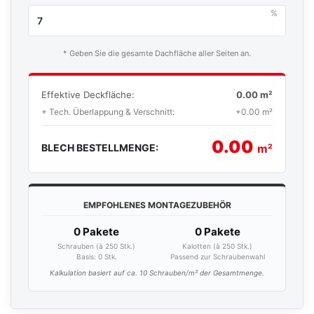
%
* Geben Sie die gesamte Dachfläche aller Seiten an.
Effektive Deckfläche:
0.00 m²
+ Tech. Überlappung & Verschnitt:
+0.00 m²
0.00
BLECH BESTELLMENGE:
m²
EMPFOHLENES MONTAGEZUBEHÖR
0 Pakete
0 Pakete
Schrauben (à 250 Stk.)
Kalotten (à 250 Stk.)
Basis:
0
Stk.
Passend zur Schraubenwahl
Kalkulation basiert auf ca. 10 Schrauben/m² der Gesamtmenge.