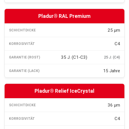
Pladur® RAL Premium
25 µm
C4
35 J. (C1-C3)
25 J. (C4)
15 Jahre
Pladur® Relief IceCrystal
36 µm
C4