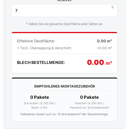
%
* Geben Sie die gesamte Dachfläche aller Seiten an.
Effektive Deckfläche:
0.00 m²
+ Tech. Überlappung & Verschnitt:
+0.00 m²
0.00
BLECH BESTELLMENGE:
m²
EMPFOHLENES MONTAGEZUBEHÖR
0 Pakete
0 Pakete
Schrauben (à 250 Stk.)
Kalotten (à 250 Stk.)
Basis:
0
Stk.
Passend zur Schraubenwahl
Kalkulation basiert auf ca. 10 Schrauben/m² der Gesamtmenge.