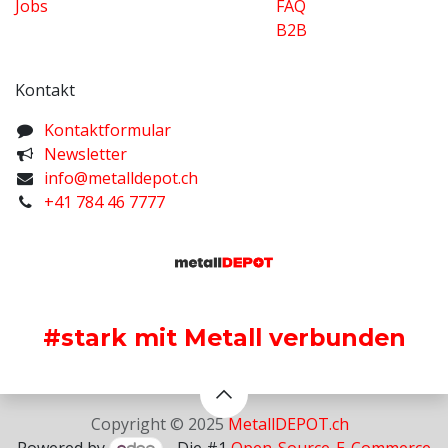
Jobs
FAQ
B2B
Kontakt
K​ontaktformular
Newsletter
info@metalldepot.ch
+41 784 46 7777
#stark mit Metall verbunden
Copyright © 2025
MetallDEPOT.ch
Powered by
- Die #1
Open-Source-E-Commerce