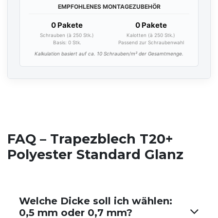
EMPFOHLENES MONTAGEZUBEHÖR
0 Pakete
0 Pakete
Schrauben (à 250 Stk.)
Kalotten (à 250 Stk.)
Basis:
0
Stk.
Passend zur Schraubenwahl
Kalkulation basiert auf ca. 10 Schrauben/m² der Gesamtmenge.
FAQ – Trapezblech T20+
Polyester Standard Glanz
Welche Dicke soll ich wählen:
0,5 mm oder 0,7 mm?