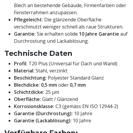
Blech an bestehende Gebäude, Firmenfarben oder
Fensterrahmen anzupassen.
Pflegeleicht:
Die glänzende Oberfläche
verschmutzt weniger schnell als raue Strukturen.
Garantie:
Sie erhalten solide
10 Jahre Garantie
auf
Durchrostung und Lackablösung.
Technische Daten
Profil:
T20 Plus (Universal für Dach und Wand)
Material:
Stahl, verzinkt
Beschichtung:
Polyester Standard Glanz
Blechdicke:
0,5 mm
oder
0,7 mm
Schichtdicke:
25 µm
Oberfläche:
Glatt / Glänzend
Korrosionsklasse:
C3 (gemäss EN ISO 12944-2)
Garantie (Durchrostung):
10 Jahre
Garantie (Lackablösung):
10 Jahre
Verfügbare Farben: